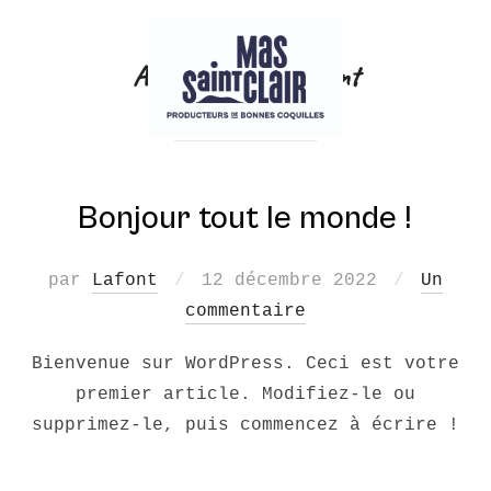
Aller
au
Auteur/autrice :
Lafont
contenu
Bonjour tout le monde !
Publié
par
Lafont
12 décembre 2022
Un
le
commentaire
Bienvenue sur WordPress. Ceci est votre
premier article. Modifiez-le ou
supprimez-le, puis commencez à écrire !