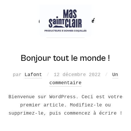
Aller
au
Catégorie :
Non classé
contenu
Bonjour tout le monde !
Publié
par
Lafont
12 décembre 2022
Un
le
commentaire
Bienvenue sur WordPress. Ceci est votre
premier article. Modifiez-le ou
supprimez-le, puis commencez à écrire !